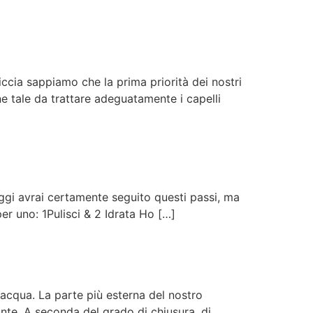
riccia sappiamo che la prima priorità dei nostri
ne tale da trattare adeguatamente i capelli
 oggi avrai certamente seguito questi passi, ma
per uno: 1Pulisci & 2 Idrata Ho […]
n acqua. La parte più esterna del nostro
unte. A seconda del grado di chiusura, di