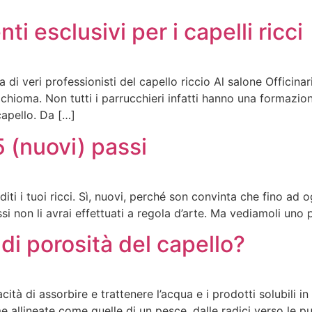
ti esclusivi per i capelli ricci
di veri professionisti del capello riccio Al salone Officina
 chioma. Non tutti i parrucchieri infatti hanno una formazio
capello. Da […]
5 (nuovi) passi
diti i tuoi ricci. Sì, nuovi, perché son convinta che fino ad
i non li avrai effettuati a regola d’arte. Ma vediamoli uno 
 di porosità del capello?
cità di assorbire e trattenere l’acqua e i prodotti solubili i
e allineate come quelle di un pesce, dalle radici verso le p