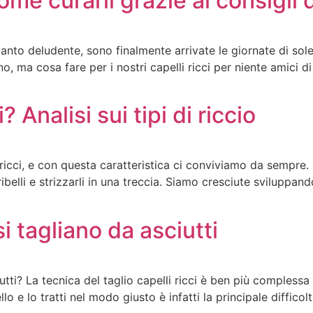
come curarli grazie ai consigli 
to deludente, sono finalmente arrivate le giornate di sole
o, ma cosa fare per i nostri capelli ricci per niente amici 
? Analisi sui tipi di riccio
o ricci, e con questa caratteristica ci conviviamo da sempr
belli e strizzarli in una treccia. Siamo cresciute sviluppand
si tagliano da asciutti
utti? La tecnica del taglio capelli ricci è ben più complessa r
o e lo tratti nel modo giusto è infatti la principale diffico