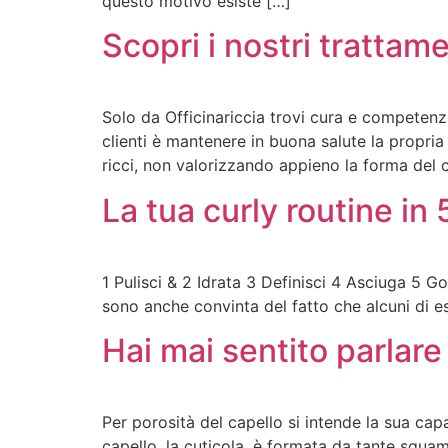
questo motivo esiste […]
Scopri i nostri trattamen
Solo da Officinariccia trovi cura e competenza 
clienti è mantenere in buona salute la propria
ricci, non valorizzando appieno la forma del 
La tua curly routine in 
1 Pulisci & 2 Idrata 3 Definisci 4 Asciuga 5 Go
sono anche convinta del fatto che alcuni di ess
Hai mai sentito parlare
Per porosità del capello si intende la sua capa
capello, la cuticola, è formata da tante squam