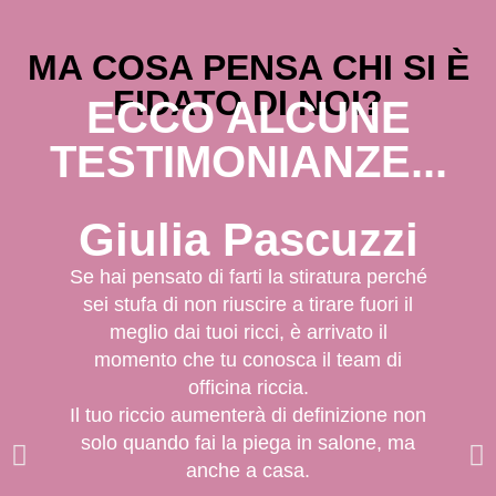
MA COSA PENSA CHI SI È
FIDATO DI NOI?
ECCO ALCUNE
TESTIMONIANZE...
Giulia Pascuzzi
Se hai pensato di farti la stiratura perché
sei stufa di non riuscire a tirare fuori il
Qu
meglio dai tuoi ricci, è arrivato il
momento che tu conosca il team di
con
officina riccia.
cl
Il tuo riccio aumenterà di definizione non
e
solo quando fai la piega in salone, ma
anche a casa.
un’