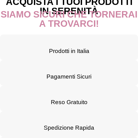
ACQUISTA I TUOI PRODOTTI
IN SERENITÀ
SIAMO SICURI CHE TORNERAI
A TROVARCI!
Prodotti in Italia
Pagamenti Sicuri
Reso Gratuito
Spedizione Rapida