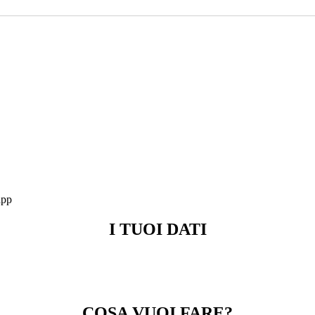
app
I TUOI DATI
COSA VUOI FARE?