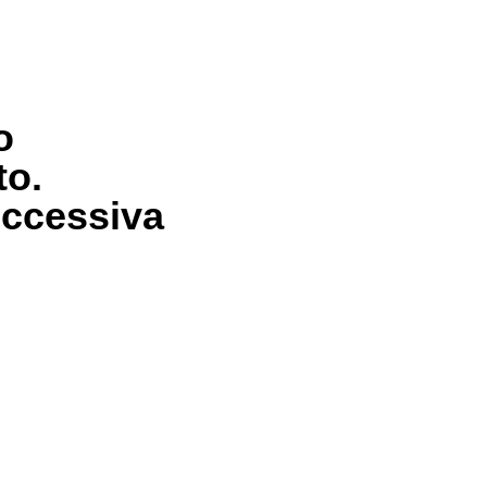
o
to.
uccessiva