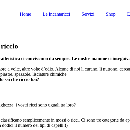
Home
Le Incantaricci
Servizi
Shop
E
 riccio
caratteristica ci conviviamo da sempre. Le nostre mamme ci inseguiva
 a volte, altre volte d’odio. Alcune di noi li curano, li nutrono, cercano 
a piastre, spazzole, lisciature chimiche.
o sai che riccio hai?
ghezza, i vostri ricci sono uguali tra loro?
i classificano semplicemente in mossi o ricci. Ci sono tre categorie da ap
a dodici il numero dei tipi di capelli!!)