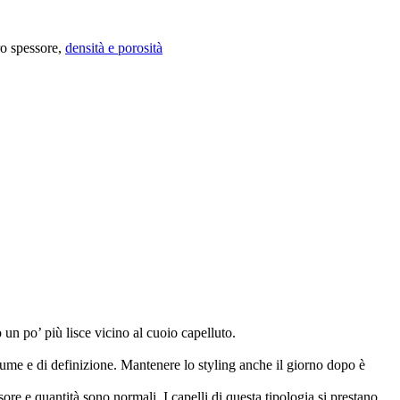
ro spessore,
densità e porosità
un po’ più lisce vicino al cuoio capelluto.
me e di definizione. Mantenere lo styling anche il giorno dopo è
re e quantità sono normali. I capelli di questa tipologia si prestano