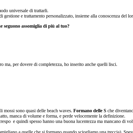
odo universale di trattarli.
 di gestione e trattamento personalizzato, insieme alla conoscenza del lo
he seguono assomiglia di più al tuo?
fro ma, per dovere di completezza, ho inserito anche quelli lisci.
elli mossi sono quasi delle beach waves.
Formano delle S
che diventano 
 piatto, manca di volume e forma, e perde velocemente la definizione.
 crespo e quindi spesso hanno una buona lucentezza ma mancano di volu
omigliano a quelle che si formano quando sciogliamo una treccia). Spesso