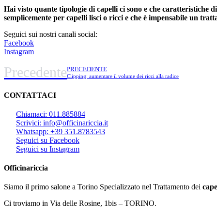
Hai visto quante tipologie di capelli ci sono e che caratteristiche d
semplicemente per capelli lisci o ricci e che è impensabile un trat
Seguici sui nostri canali social:
Facebook
Instagram
Precedente
PRECEDENTE
Clipping: aumentare il volume dei ricci alla radice
CONTATTACI
Chiamaci: 011.885884
Scrivici: info@officinariccia.it
Whatsapp: +39 351.8783543
Seguici su Facebook
Seguici su Instagram
Officinariccia
Siamo il primo salone a Torino Specializzato nel Trattamento dei
cape
Ci troviamo in Via delle Rosine, 1bis – TORINO.