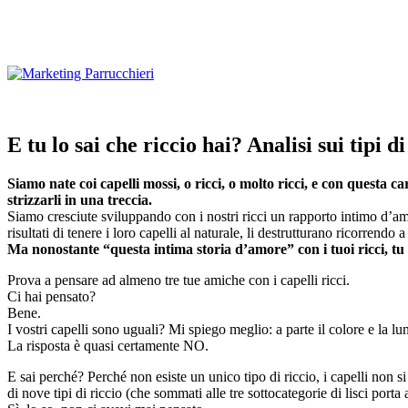
Vai
al
contenuto
E tu lo sai che riccio hai? Analisi sui tipi di
Siamo nate coi capelli mossi, o ricci, o molto ricci, e con questa 
strizzarli in una treccia.
Siamo cresciute sviluppando con i nostri ricci un rapporto intimo d’amore
risultati di tenere i loro capelli al naturale, li destrutturano ricorrendo 
Ma nonostante “questa intima storia d’amore” con i tuoi ricci, tu l
Prova a pensare ad almeno tre tue amiche con i capelli ricci.
Ci hai pensato?
Bene.
I vostri capelli sono uguali? Mi spiego meglio: a parte il colore e la lun
La risposta è quasi certamente NO.
E sai perché? Perché non esiste un unico tipo di riccio, i capelli non s
di nove tipi di riccio (che sommati alle tre sottocategorie di lisci porta 