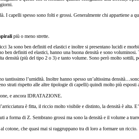
giorni.
là. I capelli spesso sono folti e grossi. Generalmente chi appartiene a q
spirali
più o meno strette.
cci 3a sono ben definiti ed elastici e inoltre si presentano lucidi e morbi
sono ben definiti ed elastici, hanno una buona densità e sono voluminosi.
lta densità (più del tipo 2 o 3) e tanto volume. Sono però molto sottili, 
ano tantissimo l’umidità. Inoltre hanno spesso un’altissima densità…sono 
no strati rispetto alle altre tipologie di capelli) quindi molto più espost
atazione, e ancora IDRATAZIONE.
rricciatura è fitta, il riccio molto visibile e distinto, la densità è alta. 
cuti a forma di Z. Sembrano grossi ma sono la densità e il volume a trarre
mili al cotone, che quasi mai si raggruppano tra di loro a formare un riccio.