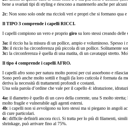
bene a svariati tipi di styling e riescono a mantenerlo anche per alcuni 
2c
: Non sono solo onde ma riccioli veri e propri che si formano qua e 
Il TIPO 3 comprende i capelli RICCI.
I capelli compiono un vero e proprio
giro
su loro stessi creando delle
3a:
il riccio ha la misura di un pollice, ampio e voluminoso. Spesso i ri
3b:
il riccio ha circonferenza più piccola di un pollice. Solitamente 
3c:
la circonferenza è quella di una matita, di un cavatappi stretto. Mo
Il tipo 4 comprende i capelli AFRO.
I capelli afro sono per natura molto porosi per cui assorbono e rilasci
Sono però anche molto sottili e fragili (la loro cuticola è formata da me
deriva la necessità di trattamenti profondi e costanti.
Una sola parola d’ordine che vale per il capello 4: idratazione, idr
4a:
il diametro è quello di un cavo della corrente, una S molto stretta; l’a
molto fragile e vulnerabile agli agenti esterni.
4b
: i capelli non si avvolgono su loro stessi ma si piegano in angoli a
di cure particolari.
4c
: difficile definirli ancora ricci. Si tratta per lo più di filamenti, si
shrinkage, può arrivare fino al 75%.