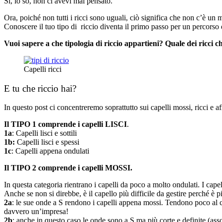
Sì, lo so, non ci avevi mai pensato.
Ora, poiché non tutti i ricci sono uguali, ciò significa che non c’è un m
Conoscere il tuo tipo di riccio diventa il primo passo per un percorso
Vuoi sapere a che tipologia di riccio appartieni? Quale dei ricci c
Capelli ricci
E tu che riccio hai?
In questo post ci concentreremo soprattutto sui capelli mossi, ricci e a
Il TIPO 1 comprende i capelli LISCI
.
1a
: Capelli lisci e sottili
1b:
Capelli lisci e spessi
1c
: Capelli appena ondulati
Il TIPO 2 comprende i capelli MOSSI.
In questa categoria rientrano i capelli da poco a molto ondulati. I cap
Anche se non si direbbe, è il capello più difficile da gestire perché è
2a
: le sue onde a S rendono i capelli appena mossi. Tendono poco al
davvero un’impresa!
2b
: anche in questo caso le onde sono a S ma più corte e definite (ass