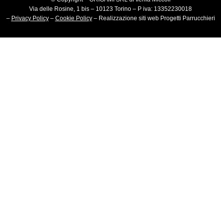
Via delle Rosine, 1 bis – 10123 Torino – P iva: 13352230018
–
Privacy Policy
–
Cookie Policy
–
Realizzazione siti web
Progetti Parrucchieri