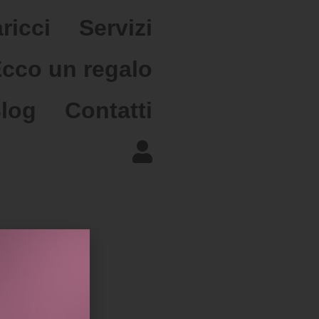
ricci
Servizi
cco un regalo
log
Contatti