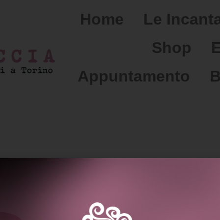
Home
Le Incanta
Shop
E
Appuntamento
B
 di porosità del capello?