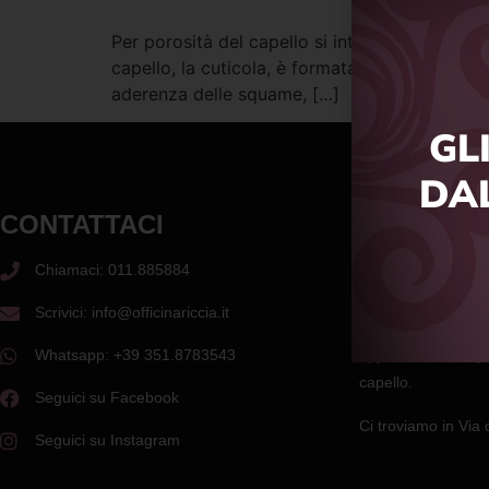
Per porosità del capello si intende la sua capa
capello, la cuticola, è formata da tante squam
aderenza delle squame, […]
GL
DA
CONTATTACI
OFFICINA
Chiamaci: 011.885884
Siamo il primo sal
Trattamento dei
ca
Scrivici: info@officinariccia.it
naturali grazie ad
Whatsapp: +39 351.8783543
approfondita su que
capello.
Seguici su Facebook
Ci troviamo in Via
Seguici su Instagram