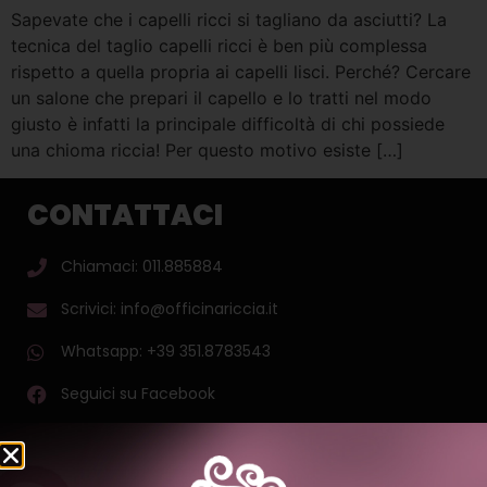
Sapevate che i capelli ricci si tagliano da asciutti? La
tecnica del taglio capelli ricci è ben più complessa
rispetto a quella propria ai capelli lisci. Perché? Cercare
un salone che prepari il capello e lo tratti nel modo
giusto è infatti la principale difficoltà di chi possiede
una chioma riccia! Per questo motivo esiste […]
CONTATTACI
Chiamaci: 011.885884
Scrivici: info@officinariccia.it
Whatsapp: +39 351.8783543
Seguici su Facebook
Seguici su Instagram