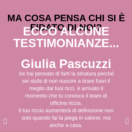
MA COSA PENSA CHI SI È
FIDATO DI NOI?
ECCO ALCUNE
TESTIMONIANZE...
Giulia Pascuzzi
Se hai pensato di farti la stiratura perché
sei stufa di non riuscire a tirare fuori il
Qu
meglio dai tuoi ricci, è arrivato il
momento che tu conosca il team di
con
officina riccia.
cl
Il tuo riccio aumenterà di definizione non
e
solo quando fai la piega in salone, ma
anche a casa.
un’