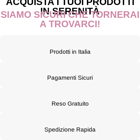
ACQUISTA I TUOI PRODOTTI
IN SERENITÀ
SIAMO SICURI CHE TORNERAI
A TROVARCI!
Prodotti in Italia
Pagamenti Sicuri
Reso Gratuito
Spedizione Rapida