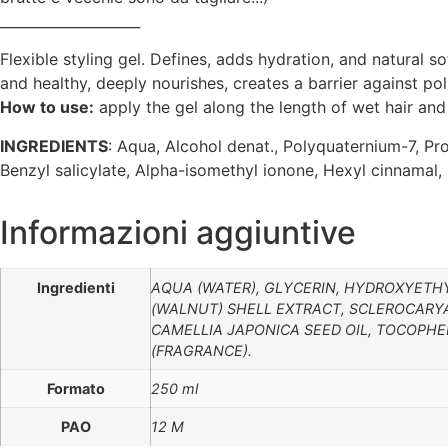
____________________
Flexible styling gel. Defines, adds hydration, and natural so
and healthy, deeply nourishes, creates a barrier against poll
How to use:
apply the gel along the length of wet hair and 
INGREDIENTS
: Aqua, Alcohol denat., Polyquaternium-7, Pr
Benzyl salicylate, Alpha-isomethyl ionone, Hexyl cinnamal, C
Informazioni aggiuntive
Ingredienti
AQUA (WATER), GLYCERIN, HYDROXYETHY
(WALNUT) SHELL EXTRACT, SCLEROCARYA 
CAMELLIA JAPONICA SEED OIL, TOCOPH
(FRAGRANCE).
Formato
250 ml
PAO
12 M