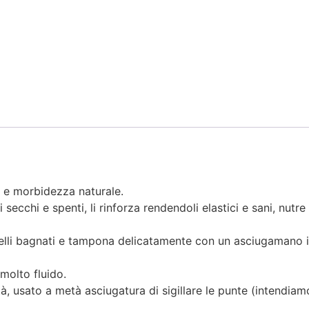
ne e morbidezza naturale.
i secchi e spenti, li rinforza rendendoli elastici e sani, nutr
pelli bagnati e tampona delicatamente con un asciugamano in
 molto fluido.
ità, usato a metà asciugatura di sigillare le punte (intendia