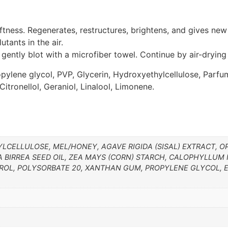
ftness. Regenerates, restructures, brightens, and gives new v
utants in the air.
gently blot with a microfiber towel. Continue by air-drying 
opylene glycol, PVP, Glycerin, Hydroxyethylcellulose, Parf
itronellol, Geraniol, Linalool, Limonene.
LCELLULOSE, MEL/HONEY, AGAVE RIGIDA (SISAL) EXTRACT, 
BIRREA SEED OIL, ZEA MAYS (CORN) STARCH, CALOPHYLLUM I
EROL, POLYSORBATE 20, XANTHAN GUM, PROPYLENE GLYCOL,